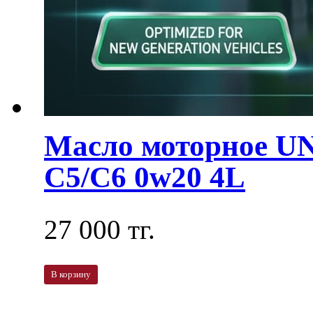
Масло моторное U
C5/C6 0w20 4L
27 000 тг.
В корзину