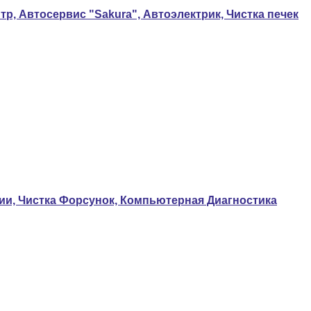
р, Автосервис "Sakura", Автоэлектрик, Чистка печек
нии, Чистка Форсунок, Компьютерная Диагностика