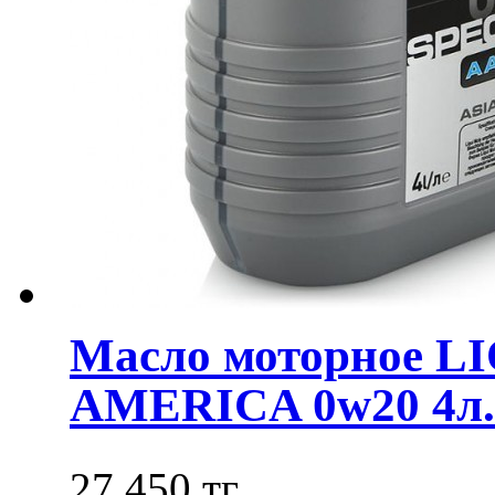
Масло моторное L
AMERICA 0w20 4л. 
27 450 тг.