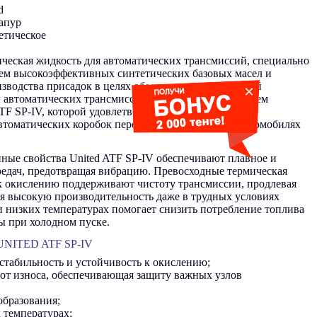
d
апур
етическое
тическая жидкость для автоматических трансмиссий, специально
ием высокоэффективных синтетических базовых масел и
зводства присадок в целях обеспечения оптимальной
×
 автоматических трансмиссий. Она соответствует всем
F SP-IV, которой удовлетворяют большинство
втоматических коробок передач, используемых в автомобилях
ые свойства United ATF SP-IV обеспечивают плавное и
едач, предотвращая вибрацию. Превосходные термическая
 к окислению поддерживают чистоту трансмиссии, продлевая
ая высокую производительность даже в трудных условиях
и низких температурах помогает снизить потребление топлива
ы при холодном пуске.
ITED ATF SP-IV
стабильность и устойчивость к окислению;
от износа, обеспечивающая защиту важных узлов
образования;
 температурах;