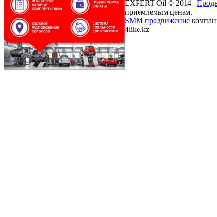
EXPERT Oil © 2014 |
Продв
приемлемым ценам.
SMM продвижение
компани
4like.kz