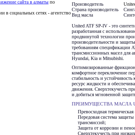
ижение сайта в алматы
по
Производитель
Unite
Страна производитель
Синг
и в социальных сетях - агентство
Вид масла
Синт
United ATF SP-IV - это синте
разработанная с использован
продвинутой технологии прои
производительности и защиты
требованиям спецификации AT
трансмиссионных масел для а
Hyundai, Kia и Mitsubishi.
Оптимизированные фрикционн
комфортное переключение пер
стабильность и устойчивость
ресурс жидкости и обеспечив
движения. Сверхтекучесть пр
и добиться мгновенной защит
ПРЕИМУЩЕСТВА МАСЛА UN
Превосходная термическая 
Передовая система защиты 
трансмиссий;
Защита от коррозии и пено
Сверхтекучесть при низких