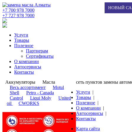
НОВЫЙ СА
+7 700 978 7000
‭+7 727 978 7000‬
Услуги
Товары
Полезное
Партнерам
Сертификаты
О компании
Автосервисы
Контакты
Аккумуляторы
Масла
сеть пунктов замены авто
​Весь ассортимент
Motul
Услуги
|
Shell
Petro - Canada
Товары
|
Castrol
Liqui Moly
United
Полезное
|
oil
CWORKS
О компании
|
Автосервисы
|
Контакты
Карта сайта