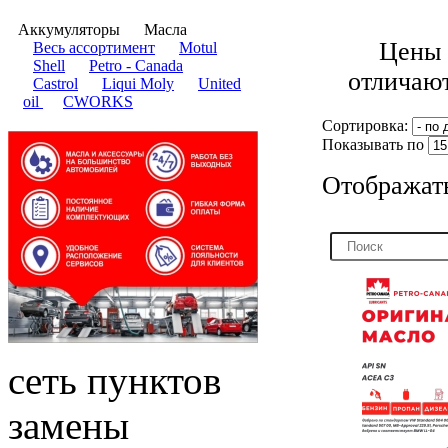
Аккумуляторы
Масла
Цены в
​Весь ассортимент
Motul
Shell
Petro - Canada
отличают
Castrol
Liqui Moly
United
oil
CWORKS
Сортировка:
Показывать по
Отображат
сеть пунктов
замены