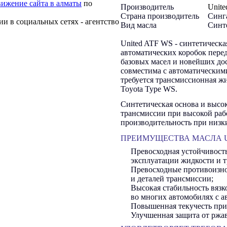
ижение сайта в алматы
по
Производитель
Unite
Страна производитель
Синг
и в социальных сетях - агентство
Вид масла
Синт
United ATF WS - синтетическ
автоматических коробок пере
базовых масел и новейших до
совместима с автоматическим
требуется трансмиссионная ж
Toyota Type WS.
Синтетическая основа и высо
трансмиссии при высокой раб
производительность при низки
ПРЕИМУЩЕСТВА МАСЛА U
Превосходная устойчивость
эксплуатации жидкости и 
Превосходные противоизно
и деталей трансмиссии;
Высокая стабильность вязк
во многих автомобилях с а
Повышенная текучесть при
Улучшенная защита от ржа