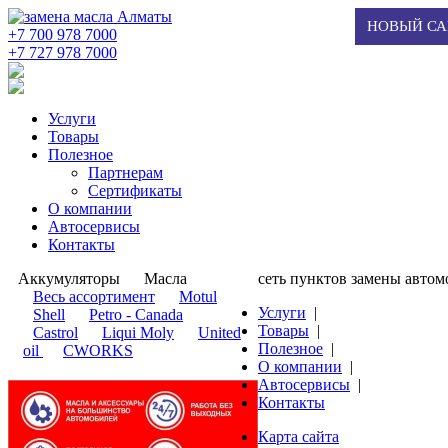
НОВЫЙ СА
+7 700 978 7000
‭+7 727 978 7000‬
Услуги
Товары
Полезное
Партнерам
Сертификаты
О компании
Автосервисы
Контакты
Аккумуляторы
Масла
сеть пунктов замены авто
​Весь ассортимент
Motul
Услуги
|
Shell
Petro - Canada
Товары
|
Castrol
Liqui Moly
United
Полезное
|
oil
CWORKS
О компании
|
Автосервисы
|
Контакты
Карта сайта