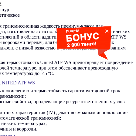
d
апур
етическое
ая трансмиссионная жидкость премиум-класса для
×
дач, изготовленная с использованием отборных синтетических
стижений в области аддитивных технологий. United ATF WS
и коробками передач, для безупречной работы которых
идкость с низкой вязкостью и удовлетворяющая требованиям
кая термостойкость United ATF WS предотвращает повреждение
очей температуре, при этом обеспечивает превосходную
х температурах до -45 ºC.
NITED ATF WS
 к окислению и термостойкость гарантирует долгий срок
трансмиссии;
сные свойства, продлевающие ресурс ответственных узлов
остных характеристик (IV) делает возможным использование
втоматической трансмиссией;
 низких температурах;
вчины и коррозии.