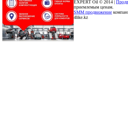
EXPERT Oil © 2014 |
Продв
приемлемым ценам.
SMM продвижение
компани
4like.kz