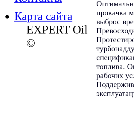
Оптимальна
прокачка м
Карта сайта
выброс вре
EXPERT Oil
Превосходн
Протестиро
©
турбонадд
спецификац
топлива. О
рабочих ус
Поддержива
эксплуатац