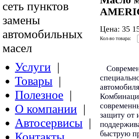
сеть пунктов
AMERIC
замены
Цена:
35 15
автомобильных
Кол-во товара:
масел
Услуги
|
С
овремен
специально
Товары
|
автомобиля
Полезное
|
Комбинаци
современн
О компании
|
защиту от 
Автосервисы
|
поддержива
быструю пр
Контакты