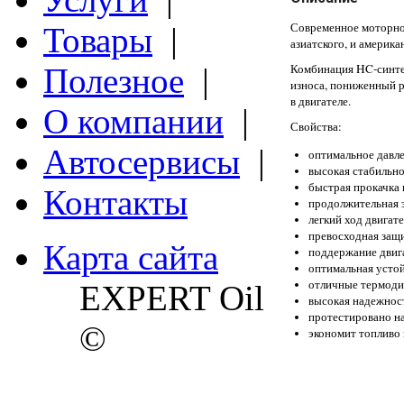
Современное моторное
Товары
|
азиатского, и америка
Комбинация HC-синте
Полезное
|
износа, пониженный р
в двигателе.
О компании
|
Свойства:
Автосервисы
|
оптимальное давле
высокая стабильно
быстрая прокачка 
Контакты
продолжительная э
легкий ход двигате
превосходная защи
Карта сайта
поддержание двига
оптимальная устой
отличные термоди
EXPERT Oil
высокая надежност
протестировано на
©
экономит топливо 