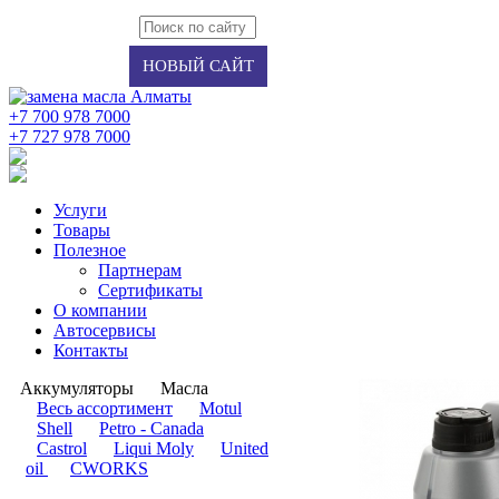
Авторизация
Регистрация
НОВЫЙ САЙТ
+7 700 978 7000
‭+7 727 978 7000‬
Услуги
Товары
Полезное
Партнерам
Сертификаты
О компании
Автосервисы
Контакты
Аккумуляторы
Масла
​Весь ассортимент
Motul
Shell
Petro - Canada
Castrol
Liqui Moly
United
oil
CWORKS