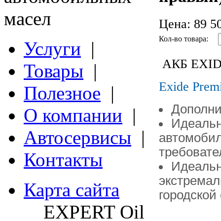
масел
Цена:
89 50
Кол-во товара:
Услуги
|
АКБ EXIDE
Товары
|
Exide Prem
Полезное
|
Дополни
О компании
|
Идеальн
Автосервисы
|
автомобил
требовате
Контакты
Идеальн
экстремал
Карта сайта
городской
EXPERT Oil