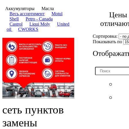
Аккумуляторы
Масла
Цены в
​Весь ассортимент
Motul
Shell
Petro - Canada
отличают
Castrol
Liqui Moly
United
oil
CWORKS
Сортировка:
Показывать по
Отображат
сеть пунктов
замены